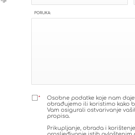
PORUKA:
*
Osobne podatke koje nam dajet
obrađujemo ili koristimo kako b
Vam osigurali ostvarivanje vaš
propisa.
Prikupljanje, obrada i korišten
prosljeđivanje istih ovlaštenim