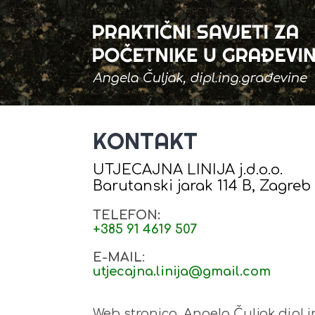
KONTAKT
UTJECAJNA LINIJA j.d.o.o.
Barutanski jarak 114 B, Zagreb
TELEFON:
+385 91 4619 507
E-MAIL
:
utjecajna.linija@gmail.com
Web stranica, Angela Čuljak dipl.i