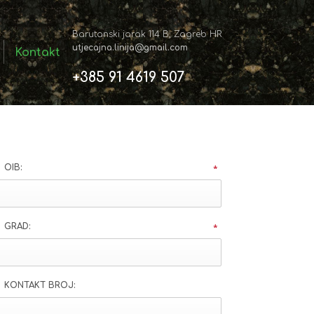
Barutanski jarak 114 B, Zagreb HR
utjecajna.linija@gmail.com
Kontakt
+385 91 4619 507
OIB:
*
GRAD:
*
KONTAKT BROJ: