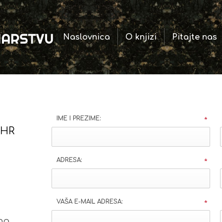
Naslovnica
O knjizi
Pitajte nas
IME I PREZIME:
*
 HR
ADRESA:
*
VAŠA E-MAIL ADRESA:
*
ng.